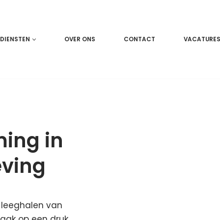
DIENSTEN
OVER ONS
CONTACT
VACATURE
ing in
ving
g leeghalen van
vaak op een druk