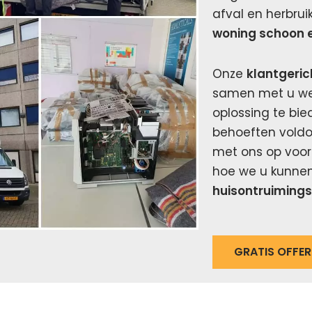
afval en herbru
woning schoon e
Onze
klantgeri
samen met u w
oplossing te bie
behoeften vold
met ons op voor 
hoe we u kunne
huisontruiming
GRATIS OFFE