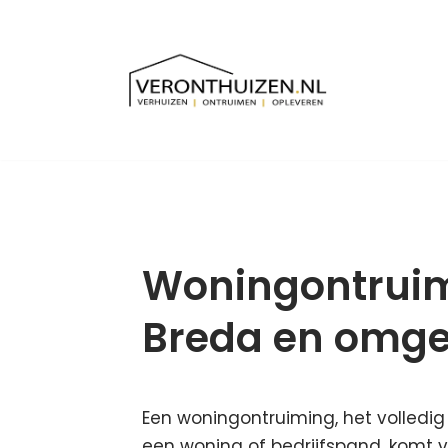
Meteen
naar
de
inhoud
Woningontruim
Breda en omge
Een woningontruiming, het volledi
een woning of bedrijfspand, komt 