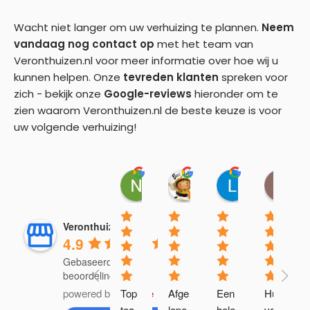
Wacht niet langer om uw verhuizing te plannen.
Neem
vandaag nog contact op
met het team van
Veronthuizen.nl voor meer informatie over hoe wij u
kunnen helpen. Onze
tevreden klanten
spreken voor
zich - bekijk onze
Google-reviews
hieronder om te
zien waarom Veronthuizen.nl de beste keuze is voor
uw volgende verhuizing!
Naoufal Ben Touhami
Gusta Buijs-Ossowsk
Lano
P
21:37 25 Sep 25
05:28 08 Aug 25
10:15 19 Jul 
1
Veronthuizen.nl
4.9
Gebaseerd op 94
beoordelingen
powered by
G
Top 
o
o
g
l
e
Afge
Een 
Huis 
tea
lope
hele 
van 