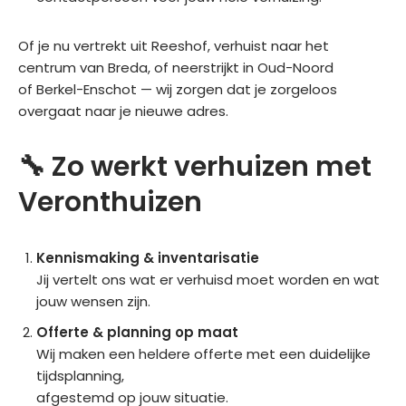
goe
verh
ice. 
d 
uize
Zek
Of je nu vertrekt uit Reeshof, verhuist naar het
gere
n, 
er 
centrum van Breda, of neerstrijkt in Oud-Noord
geld 
zal 
aan 
of Berkel-Enschot — wij zorgen dat je zorgeloos
was.
ik 
te 
overgaat naar je nieuwe adres.
zek
rade
er 
n
🔧 Zo werkt verhuizen met
wee
r 
Veronthuizen
voor 
Vero
nthui
Kennismaking & inventarisatie
zen 
Jij vertelt ons wat er verhuisd moet worden en wat
kiez
jouw wensen zijn.
en.
Offerte & planning op maat
Wij maken een heldere offerte met een duidelijke
tijdsplanning,
afgestemd op jouw situatie.