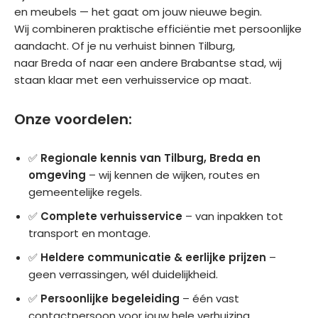
jk 
aanr
alles 
4 
en meubels — het gaat om jouw nieuwe begin.
was 
ader
zon
man 
Wij combineren praktische efficiëntie met persoonlijke
en 
. 
der 
het 
aandacht. Of je nu verhuist binnen Tilburg,
goe
Bed
sch
huis 
naar Breda of naar een andere Brabantse stad, wij
d 
ankt
ade 
leeg
staan klaar met een verhuisservice op maat.
het 
.
verh
geh
tea
uisd.
aald. 
Onze voordelen:
m 
Heel 
aan
Moc
fijn 
✅
Regionale kennis van Tilburg, Breda en
stuu
ht ik 
en 
omgeving
– wij kennen de wijken, routes en
rden
in de 
prof
gemeentelijke regels.
. 
toek
essi
Fijn 
oms
one
✅
Complete verhuisservice
– van inpakken tot
om 
t 
el 
transport en montage.
te 
nog 
ged
✅
Heldere communicatie & eerlijke prijzen
–
zien 
een 
aan. 
geen verrassingen, wél duidelijkheid.
dat 
keer 
Goe
alles 
gaa
de 
✅
Persoonlijke begeleiding
– één vast
zo 
n 
serv
contactpersoon voor jouw hele verhuizing.