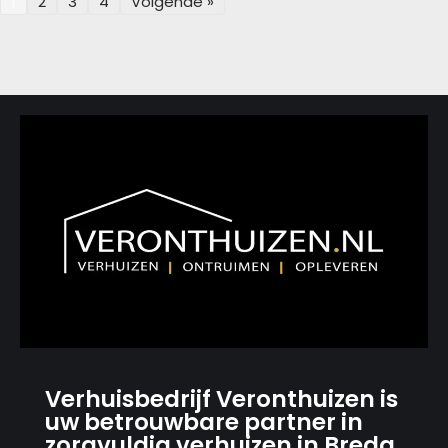
1
2
3
4
Volgende »
Verhuisbedrijf Veronthuizen is
uw betrouwbare partner in
zorgvuldig verhuizen in Breda