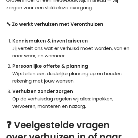
Gravenmoer of een nieuwbouwwijk in Breda — wij
gere
n, 
er 
zorgen voor een vlekkeloze overgang.
geld 
zal 
aan 
was.
ik 
te 
🔧 Zo werkt verhuizen met Veronthuizen
zek
rade
er 
n
Kennismaken & inventariseren
wee
Jij vertelt ons wat er verhuisd moet worden, van en
r 
naar waar, en wanneer.
voor 
Vero
Persoonlijke offerte & planning
nthui
Wij stellen een duidelijke planning op en houden
zen 
rekening met jouw wensen.
kiez
Verhuizen zonder zorgen
en.
Op de verhuisdag regelen wij alles: inpakken,
vervoeren, monteren en nazorg.
❓ Veelgestelde vragen
over verhuizen in of naar