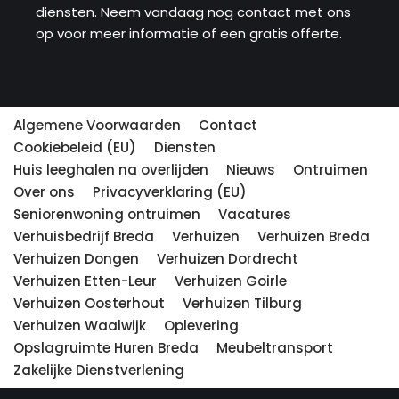
diensten. Neem vandaag nog contact met ons
op voor meer informatie of een gratis offerte.
Algemene Voorwaarden
Contact
Cookiebeleid (EU)
Diensten
Huis leeghalen na overlijden
Nieuws
Ontruimen
Over ons
Privacyverklaring (EU)
Seniorenwoning ontruimen
Vacatures
Verhuisbedrijf Breda
Verhuizen
Verhuizen Breda
Verhuizen Dongen
Verhuizen Dordrecht
Verhuizen Etten-Leur
Verhuizen Goirle
Verhuizen Oosterhout
Verhuizen Tilburg
Verhuizen Waalwijk
Oplevering
Opslagruimte Huren Breda
Meubeltransport
Zakelijke Dienstverlening