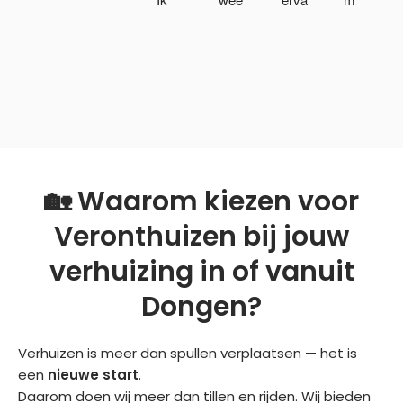
von
k 
ring 
der 
d 
verh
geh
leeg 
voor
uisd 
ad! 
laten 
al 
door 
Top 
hale
fijn 
dit  
pers
n. 
dat 
bedr
one
Ze 
de 
ijf,ne
el. 
heb
voor
tjes 
Heel 
ben 
🏡 Waarom kiezen voor
man 
en 
erg 
zeer 
gen
corr
vrie
netje
Veronthuizen bij jouw
aam
ect  
ndeli
s, 
d 
ged
jk 
snel 
verhuizing in of vanuit
Noof 
aan.
en 
en 
Dongen?
zo 
Een 
ze 
goe
vrie
echt
heb
d 
ndeli
e 
ben 
met 
Verhuizen is meer dan spullen verplaatsen — het is
jk 
aanr
alles 
4 
een
nieuwe start
.
was 
ader
zon
man 
Daarom doen wij meer dan tillen en rijden. Wij bieden