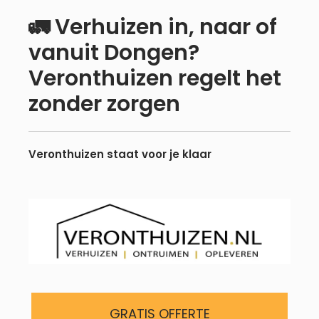
🚛 Verhuizen in, naar of
Meteen
vanuit Dongen?
naar
Veronthuizen regelt het
de
inhoud
zonder zorgen
Veronthuizen staat voor je klaar
GRATIS OFFERTE