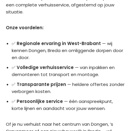
en 
. 
der 
het 
een complete verhuisservice, afgestemd op jouw
goe
Bed
sch
huis 
situatie.
d 
ankt
ade 
leeg
het 
.
verh
geh
Onze voordelen:
tea
uisd.
aald. 
m 
Heel 
✅
Regionale ervaring in West-Brabant
— wij
aan
Moc
fijn 
kennen Dongen, Breda en omliggende dorpen door
stuu
ht ik 
en 
en door.
rden
in de 
prof
. 
toek
essi
✅
Volledige verhuisservice
— van inpakken en
Fijn 
oms
one
demonteren tot transport en montage.
om 
t 
el 
✅
Transparante prijzen
— heldere offertes zonder
te 
nog 
ged
verborgen kosten.
zien 
een 
aan. 
dat 
keer 
Goe
✅
Persoonlijke service
— één aanspreekpunt,
alles 
gaa
de 
korte lijnen en aandacht voor jouw wensen.
zo 
n 
serv
goe
verh
ice. 
Of je nu verhuist naar het centrum van Dongen, ’s
d 
uize
Zek