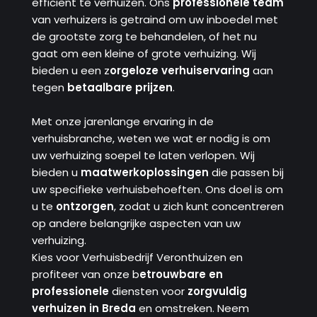
efficiënt te verhuizen. Ons
professionele team
van verhuizers is getraind om uw inboedel met
de grootste zorg te behandelen, of het nu
gaat om een ​​kleine of grote verhuizing. Wij
bieden u een z
orgeloze verhuiservaring
aan
tegen
betaalbare prijzen
.
Met onze jarenlange ervaring in de
verhuisbranche, weten we wat er nodig is om
uw verhuizing soepel te laten verlopen. Wij
bieden u
maatwerkoplossingen
die passen bij
uw specifieke verhuisbehoeften. Ons doel is om
u te
ontzorgen
, zodat u zich kunt concentreren
op andere belangrijke aspecten van uw
verhuizing.
Kies voor Verhuisbedrijf Veronthuizen en
profiteer van onze b
etrouwbare en
professionele
diensten voor
zorgvuldig
verhuizen in Breda
en omstreken. Neem