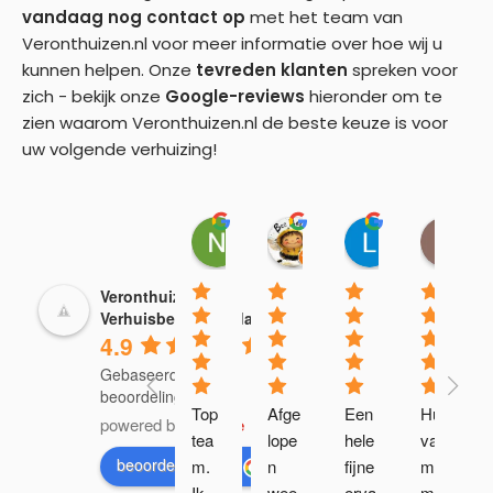
vandaag nog contact op
met het team van
Veronthuizen.nl voor meer informatie over hoe wij u
kunnen helpen. Onze
tevreden klanten
spreken voor
zich - bekijk onze
Google-reviews
hieronder om te
zien waarom Veronthuizen.nl de beste keuze is voor
uw volgende verhuizing!
Naoufal Ben Touhami
Gusta Buijs-Ossowsk
Lano
P
21:37 25 Sep 25
05:28 08 Aug 25
10:15 19 Jul 
1
Veronthuizen.nl -
Verhuisbedrijf Breda
4.9
Gebaseerd op 94
beoordelingen
Top 
Afge
Een 
Huis 
powered by
G
o
o
g
l
e
tea
lope
hele 
van 
beoordeel ons op
m. 
n 
fijne 
mijn 
Ik 
wee
erva
moe