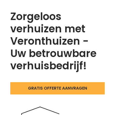
Zorgeloos
Meteen
naar
verhuizen met
de
inhoud
Veronthuizen -
Uw betrouwbare
verhuisbedrijf!
GRATIS OFFERTE AANVRAGEN