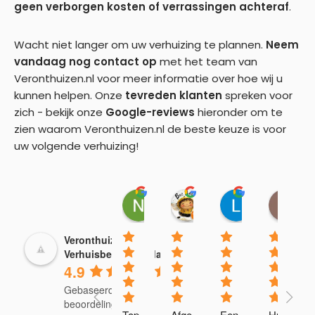
geen verborgen kosten of verrassingen achteraf
.
Wacht niet langer om uw verhuizing te plannen.
Neem
vandaag nog contact op
met het team van
Veronthuizen.nl voor meer informatie over hoe wij u
kunnen helpen. Onze
tevreden klanten
spreken voor
zich - bekijk onze
Google-reviews
hieronder om te
zien waarom Veronthuizen.nl de beste keuze is voor
uw volgende verhuizing!
Naoufal Ben Touhami
Gusta Buijs-Ossowsk
Lano
P
21:37 25 Sep 25
05:28 08 Aug 25
10:15 19 Jul 
1
Veronthuizen.nl -
Verhuisbedrijf Breda
4.9
Gebaseerd op 94
beoordelingen
Top 
Afge
Een 
Huis 