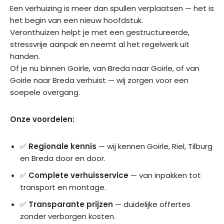
ndeli
e 
ben 
met 
Een verhuizing is meer dan spullen verplaatsen — het is
jk 
aanr
alles 
4 
het begin van een nieuw hoofdstuk.
was 
ader
zon
man 
Veronthuizen helpt je met een gestructureerde,
en 
. 
der 
het 
stressvrije aanpak en neemt al het regelwerk uit
goe
Bed
sch
huis 
handen.
d 
ankt
ade 
leeg
Of je nu binnen Goirle, van Breda naar Goirle, of van
het 
.
verh
geh
Goirle naar Breda verhuist — wij zorgen voor een
tea
uisd.
aald. 
soepele overgang.
m 
Heel 
aan
Moc
fijn 
Onze voordelen:
stuu
ht ik 
en 
rden
in de 
prof
✅
Regionale kennis
— wij kennen Goirle, Riel, Tilburg
. 
toek
essi
en Breda door en door.
Fijn 
oms
one
om 
t 
el 
✅
Complete verhuisservice
— van inpakken tot
te 
nog 
ged
transport en montage.
zien 
een 
aan. 
✅
Transparante prijzen
— duidelijke offertes
dat 
keer 
Goe
zonder verborgen kosten.
alles 
gaa
de 