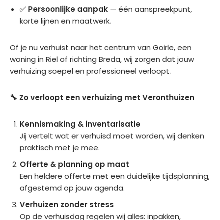
zo 
n 
serv
✅
Persoonlijke aanpak
— één aanspreekpunt,
goe
verh
ice. 
korte lijnen en maatwerk.
d 
uize
Zek
gere
n, 
er 
Of je nu verhuist naar het centrum van Goirle, een
geld 
zal 
aan 
woning in Riel of richting Breda, wij zorgen dat jouw
was.
ik 
te 
verhuizing soepel en professioneel verloopt.
zek
rade
er 
n
🔧 Zo verloopt een verhuizing met Veronthuizen
wee
r 
Kennismaking & inventarisatie
voor 
Jij vertelt wat er verhuisd moet worden, wij denken
Vero
praktisch met je mee.
nthui
zen 
Offerte & planning op maat
kiez
Een heldere offerte met een duidelijke tijdsplanning,
en.
afgestemd op jouw agenda.
Verhuizen zonder stress
Op de verhuisdag regelen wij alles: inpakken,