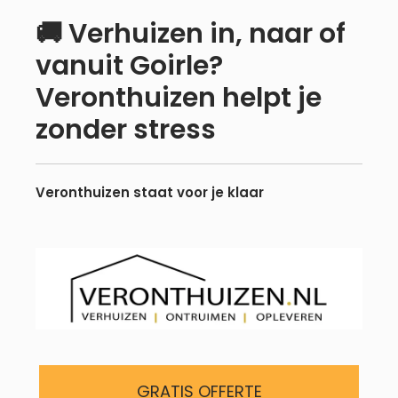
🚚 Verhuizen in, naar of
Meteen
vanuit Goirle?
naar
Veronthuizen helpt je
de
inhoud
zonder stress
Veronthuizen staat voor je klaar
GRATIS OFFERTE