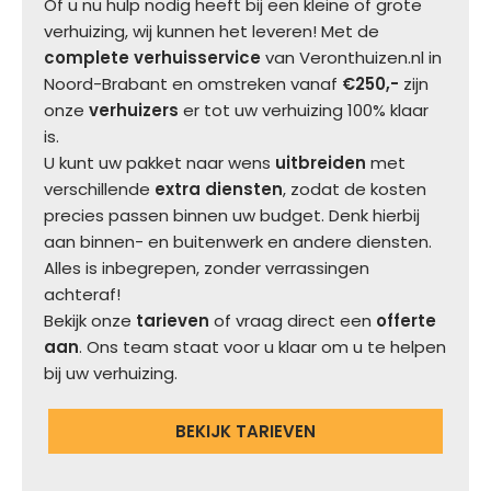
Of u nu hulp nodig heeft bij een kleine of grote
verhuizing, wij kunnen het leveren! Met de
complete verhuisservice
van Veronthuizen.nl in
Noord-Brabant en omstreken vanaf
€250,-
zijn
onze
verhuizers
er tot uw verhuizing 100% klaar
is.
U kunt uw pakket naar wens
uitbreiden
met
verschillende
extra diensten
, zodat de kosten
precies passen binnen uw budget. Denk hierbij
aan binnen- en buitenwerk en andere diensten.
Alles is inbegrepen, zonder verrassingen
achteraf!
Bekijk onze
tarieven
of vraag direct een
offerte
aan
. Ons team staat voor u klaar om u te helpen
bij uw verhuizing.
BEKIJK TARIEVEN