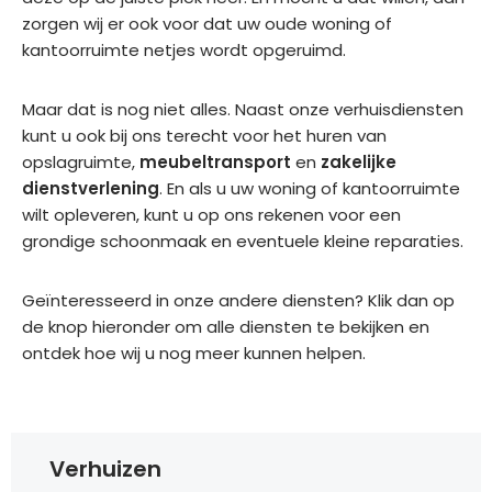
tea
uisd.
aald. 
zorgen wij er ook voor dat uw oude woning of
m 
Heel 
kantoorruimte netjes wordt opgeruimd.
aan
Moc
fijn 
stuu
ht ik 
en 
Maar dat is nog niet alles. Naast onze verhuisdiensten
rden
in de 
prof
kunt u ook bij ons terecht voor het huren van
. 
toek
essi
opslagruimte,
meubeltransport
Fijn 
en
zakelijke
oms
one
dienstverlening
. En als u uw woning of kantoorruimte
om 
t 
el 
wilt opleveren, kunt u op ons rekenen voor een
te 
nog 
ged
grondige schoonmaak en eventuele kleine reparaties.
zien 
een 
aan. 
dat 
keer 
Goe
alles 
gaa
de 
Geïnteresseerd in onze andere diensten? Klik dan op
zo 
n 
serv
de knop hieronder om alle diensten te bekijken en
goe
verh
ice. 
ontdek hoe wij u nog meer kunnen helpen.
d 
uize
Zek
gere
n, 
er 
geld 
zal 
aan 
was.
ik 
te 
Verhuizen
zek
rade