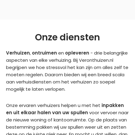
fijn 
dit  
pers
n. 
dat 
bedr
one
Ze 
de 
ijf,ne
el. 
heb
voor
tjes 
Heel 
ben 
Onze diensten
man 
en 
erg 
zeer 
gen
corr
vrie
netje
aam
ect  
ndeli
s, 
Verhuizen
,
ontruimen
en
opleveren
- drie belangrijke
d 
ged
jk 
snel 
aspecten van elke verhuizing. Bij Veronthuizen.nl
Noof 
aan.
en 
en 
begrijpen we hoe stressvol het kan zijn om alles zelf te
zo 
Een 
ze 
goe
moeten regelen. Daarom bieden wij een breed scala
vrie
echt
heb
d 
aan verhuisdiensten om het verhuizen zo soepel
ndeli
e 
ben 
met 
mogelijk te laten verlopen.
jk 
aanr
alles 
4 
was 
ader
zon
man 
Onze ervaren verhuizers helpen u met het
inpakken
en 
. 
der 
het 
en uit elkaar halen van uw spullen
voor vervoer naar
goe
Bed
sch
huis 
de nieuwe woning of kantoorruimte. Op de plaats van
d 
ankt
ade 
leeg
bestemming pakken wij uw spullen weer uit en zetten
het 
.
verh
geh
deze op de juiste plek neer. En mocht u dat willen, dan