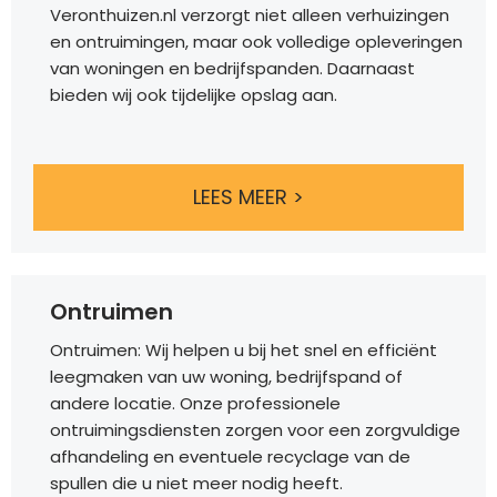
er 
n
Veronthuizen.nl verzorgt niet alleen verhuizingen
wee
en ontruimingen, maar ook volledige opleveringen
r 
van woningen en bedrijfspanden. Daarnaast
voor 
bieden wij ook tijdelijke opslag aan.
Vero
nthui
zen 
LEES MEER >
kiez
en.
Ontruimen
Ontruimen: Wij helpen u bij het snel en efficiënt
leegmaken van uw woning, bedrijfspand of
andere locatie. Onze professionele
ontruimingsdiensten zorgen voor een zorgvuldige
afhandeling en eventuele recyclage van de
spullen die u niet meer nodig heeft.